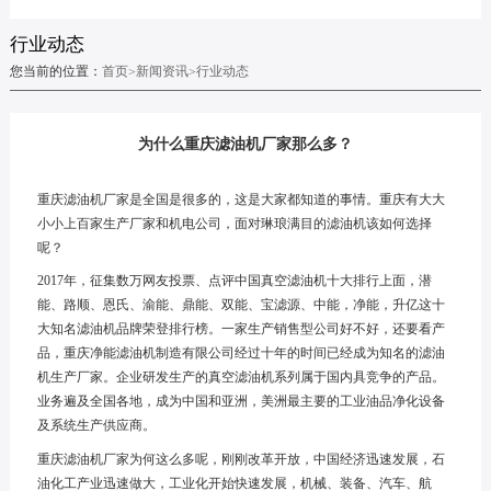
行业动态
您当前的位置：
首页
新闻资讯
行业动态
>
>
为什么重庆滤油机厂家那么多？
重庆滤油机厂家
是全国是很多的，这是大家都知道的事情。重庆有大大
小小上百家生产厂家和机电公司，面对琳琅满目的滤油机该如何选择
呢？
2017
年，征集数万网友投票、点评中国真空滤油机十大排行上面，潜
能、路顺、恩氏、渝能、鼎能、双能、宝滤源、中能，净能，升亿这十
大知名滤油机品牌荣登排行榜。一家生产销售型公司好不好，还要看产
品，重庆净能滤油机制造有限公司经过十年的时间已经成为知名的滤油
机生产厂家。企业研发生产的真空滤油机系列属于国内具竞争的产品。
业务遍及全国各地，成为中国和亚洲，美洲最主要的工业油品净化设备
及系统生产供应商。
重庆滤油机
厂家为何这么多呢，刚刚改革开放，中国经济迅速发展，石
油化工产业迅速做大，工业化开始快速发展，机械、装备、汽车、航