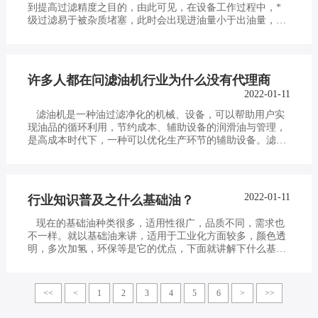
到提高过滤精度之目的，由此可见，在设备工作过程中，*
级过滤易于被杂质堵塞，此时会出现进油量小于出油量，进
油速度比…
许多人都在问滤油机行业为什么没有代理商
2022-01-11
滤油机是一种油过滤净化的机械、设备，可以帮助用户实
现油品的循环利用，节约成本、辅助设备的润滑油与管理，
是高成本时代下，一种可以优化生产环节的辅助设备。滤油
机目前主…
2022-01-11
行业知识普及之什么基础油？
现在的基础油种类很多，适用性很广，品质不同，需求也
不一样。就以基础油来讲，适用于工业化方面较多，颜色透
明，多次加氢，环保等是它的优点，下面就讲解下什么基础
油的一些…
<<
<
1
2
3
4
5
6
>
>>